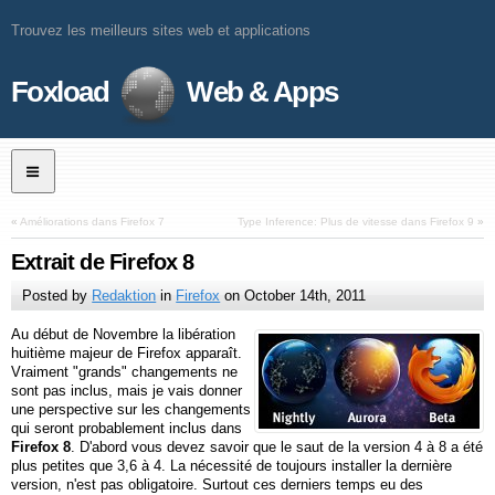
Trouvez les meilleurs sites web et applications
Foxload
Web & Apps
«
Améliorations dans Firefox 7
Type Inference: Plus de vitesse dans Firefox 9
»
Extrait de Firefox 8
Posted by
Redaktion
in
Firefox
on
October 14th, 2011
Au début de Novembre la libération
huitième majeur de Firefox apparaît.
Vraiment "grands" changements ne
sont pas inclus, mais je vais donner
une perspective sur les changements
qui seront probablement inclus dans
Firefox 8
. D'abord vous devez savoir que le saut de la version 4 à 8 a été
plus petites que 3,6 à 4. La nécessité de toujours installer la dernière
version, n'est pas obligatoire. Surtout ces derniers temps eu des