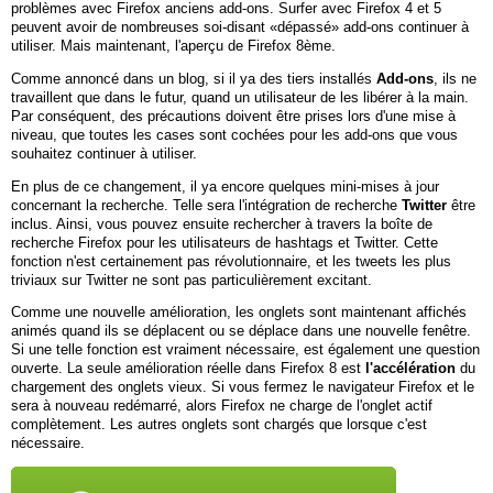
problèmes avec Firefox anciens add-ons. Surfer avec Firefox 4 et 5
peuvent avoir de nombreuses soi-disant «dépassé» add-ons continuer à
utiliser. Mais maintenant, l'aperçu de Firefox 8ème.
Comme annoncé dans un blog, si il ya des tiers installés
Add-ons
, ils ne
travaillent que dans le futur, quand un utilisateur de les libérer à la main.
Par conséquent, des précautions doivent être prises lors d'une mise à
niveau, que toutes les cases sont cochées pour les add-ons que vous
souhaitez continuer à utiliser.
En plus de ce changement, il ya encore quelques mini-mises à jour
concernant la recherche. Telle sera l'intégration de recherche
Twitter
être
inclus. Ainsi, vous pouvez ensuite rechercher à travers la boîte de
recherche Firefox pour les utilisateurs de hashtags et Twitter. Cette
fonction n'est certainement pas révolutionnaire, et les tweets les plus
triviaux sur Twitter ne sont pas particulièrement excitant.
Comme une nouvelle amélioration, les onglets sont maintenant affichés
animés quand ils se déplacent ou se déplace dans une nouvelle fenêtre.
Si une telle fonction est vraiment nécessaire, est également une question
ouverte. La seule amélioration réelle dans Firefox 8 est
l'accélération
du
chargement des onglets vieux. Si vous fermez le navigateur Firefox et le
sera à nouveau redémarré, alors Firefox ne charge de l'onglet actif
complètement. Les autres onglets sont chargés que lorsque c'est
nécessaire.