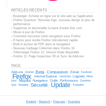
ARTICLES RÉCENTS
Boulanger: Acheter en ligne sur le site web ou l’application
Firefox Quantum: Nouveau logo, nouveau design et plus de
performance
Supprimer et désinstaller la barre d’outils Ask.com
Mises à jour de Firefox
Comment sécuriser votre navigation sous Firefox
8 hacks pour rendre Firefox ridiculement rapide
Built-in lecteur de PDF dans le navigateur
Nouveau Garbage Collection dans Firefox 16
Télécharger Firefox 12: Version finale disponible
Firefox 11: Page Inspecteur 3D et Sync de Add-ons
TAGS
Beta
Comparaison
Add-ons
Extrait
Android
Facebook
Firefox
Internet Explorer
Logiciels
JavaScript
Mises
Mozilla
Navigateur
Outils
Performance
à jour
Questions
Update
Sécurité
Quiz
Shopping
Évaluation
English
-
Deutsch
-
Français
-
Svenska