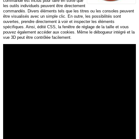
commande est inclus pour faire en sorte que
les outils individuels peuvent être directement
commandés. Divers éléments tels que les titres ou les consoles peuvent
être visualisés avec un simple clic. En outre, les possibilités sont
ouvertes, prendre directement à voir et inspecter les éléments
spécifiques. Ainsi, édité CSS, la fenêtre de réglage de la taille et vous
pouvez également accéder aux cookies. Même le débogueur intégré et la
vue 3D peut être contrôlée facilement.