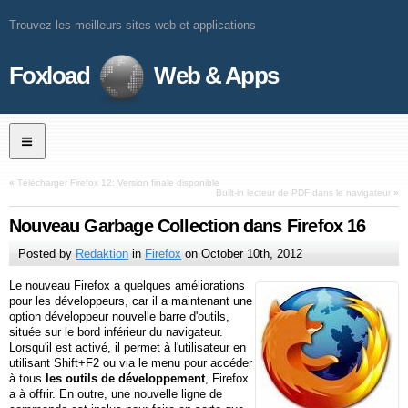
Trouvez les meilleurs sites web et applications
Foxload
Web & Apps
«
Télécharger Firefox 12: Version finale disponible
Built-in lecteur de PDF dans le navigateur
»
Nouveau Garbage Collection dans Firefox 16
Posted by
Redaktion
in
Firefox
on
October 10th, 2012
Le nouveau Firefox a quelques améliorations
pour les développeurs, car il a maintenant une
option développeur nouvelle barre d'outils,
située sur le bord inférieur du navigateur.
Lorsqu'il est activé, il permet à l'utilisateur en
utilisant Shift+F2 ou via le menu pour accéder
à tous
les outils de développement
, Firefox
a à offrir. En outre, une nouvelle ligne de