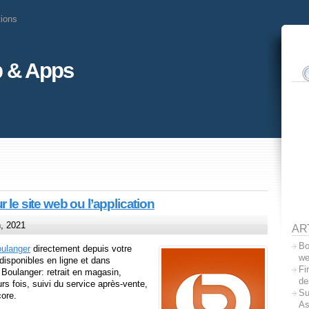
tions
 & Apps
 le site web ou l’application
, 2021
AR
Bo
ulanger
directement depuis votre
we
disponibles en ligne et dans
Fi
Boulanger: retrait en magasin,
de
rs fois, suivi du service après-vente,
Su
core.
A