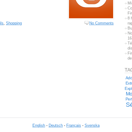
Mi
Co
Fi
8 
ra
ils
,
Shopping
No Comments
Bu
No
16
Té
di
Fi
de
TA
Add
Extr
Expl
Moz
Per
Sé
English
-
Deutsch
-
Français
-
Svenska