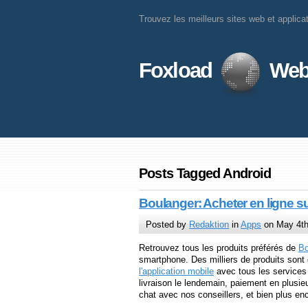
Trouvez les meilleurs sites web et applica
Foxload
Web
Posts Tagged Android
Boulanger: Acheter en ligne sur
Posted by
Redaktion
in
Apps
on May 4th
Retrouvez tous les produits préférés de
Bo
smartphone. Des milliers de produits sont 
l'application mobile
avec tous les services 
livraison le lendemain, paiement en plusieu
chat avec nos conseillers, et bien plus en