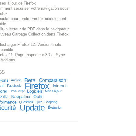
ses à jour de Firefox
mment sécuriser votre navigation sous
refox
hacks pour rendre Firefox ridiculement
pide
ilt-in lecteur de PDF dans le navigateur
uveau Garbage Collection dans Firefox
lécharger Firefox 12: Version finale
sponible
refox 11: Page Inspecteur 3D et Sync
 Add-ons
GS
Beta
Comparaison
-ons
Android
Firefox
ait
Internet
Facebook
orer
Logiciels
JavaScript
Mises à jour
illa
Navigateur
Outils
formance
Questions
Quiz
Shopping
Update
curité
Évaluation