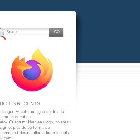
TICLES RÉCENTS
ulanger: Acheter en ligne sur le site
b ou l’application
refox Quantum: Nouveau logo, nouveau
sign et plus de performance
pprimer et désinstaller la barre d’outils
sk.com