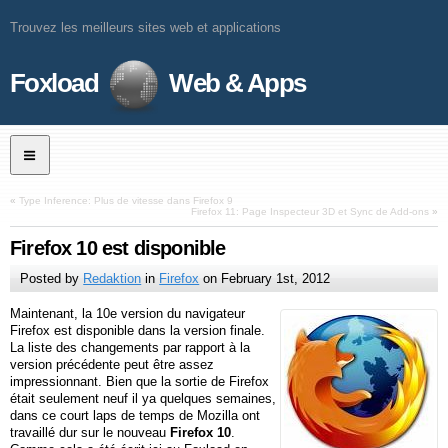
Trouvez les meilleurs sites web et applications
Foxload
Web & Apps
«
Type Inference: Plus de vitesse dans Firefox 9
Firefox 11: Page Inspecteur 3D et Sync de Add-ons
»
Firefox 10 est disponible
Posted by
Redaktion
in
Firefox
on
February 1st, 2012
Maintenant, la 10e version du navigateur
Firefox est disponible dans la version finale.
La liste des changements par rapport à la
version précédente peut être assez
impressionnant. Bien que la sortie de Firefox
était seulement neuf il ya quelques semaines,
dans ce court laps de temps de Mozilla ont
travaillé dur sur le nouveau
Firefox 10
.