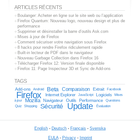
ARTICLES RÉCENTS
Boulanger: Acheter en ligne sur le site web ou l’application
Firefox Quantum: Nouveau logo, nouveau design et plus de
performance
Supprimer et désinstaller la barre d’outils Ask.com
Mises à jour de Firefox
Comment sécuriser votre navigation sous Firefox
8 hacks pour rendre Firefox ridiculement rapide
Built-in lecteur de PDF dans le navigateur
Nouveau Garbage Collection dans Firefox 16
Télécharger Firefox 12: Version finale disponible
Firefox 11: Page Inspecteur 3D et Sync de Add-ons
TAGS
Beta
Comparaison
Add-ons
Extrait
Android
Facebook
Firefox
Internet Explorer
Logiciels
JavaScript
Mises
Mozilla
Navigateur
Outils
Performance
à jour
Questions
Update
Sécurité
Quiz
Shopping
Évaluation
English
-
Deutsch
-
Français
-
Svenska
EULA
-
Privacy
-
Imprint