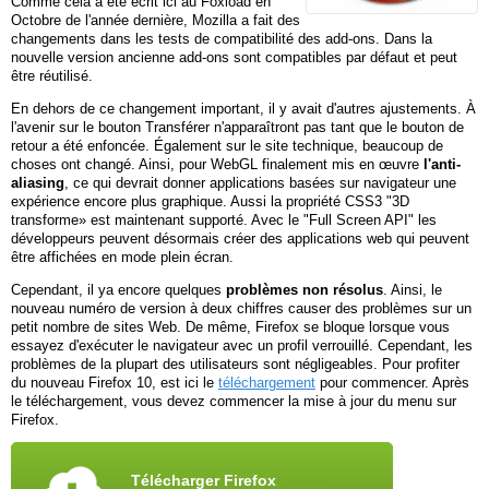
Comme cela a été écrit ici au Foxload en
Octobre de l'année dernière, Mozilla a fait des
changements dans les tests de compatibilité des add-ons. Dans la
nouvelle version ancienne add-ons sont compatibles par défaut et peut
être réutilisé.
En dehors de ce changement important, il y avait d'autres ajustements. À
l'avenir sur le bouton Transférer n'apparaîtront pas tant que le bouton de
retour a été enfoncée. Également sur le site technique, beaucoup de
choses ont changé. Ainsi, pour WebGL finalement mis en œuvre
l'anti-
aliasing
, ce qui devrait donner applications basées sur navigateur une
expérience encore plus graphique. Aussi la propriété CSS3 "3D
transforme» est maintenant supporté. Avec le "Full Screen API" les
développeurs peuvent désormais créer des applications web qui peuvent
être affichées en mode plein écran.
Cependant, il ya encore quelques
problèmes non résolus
. Ainsi, le
nouveau numéro de version à deux chiffres causer des problèmes sur un
petit nombre de sites Web. De même, Firefox se bloque lorsque vous
essayez d'exécuter le navigateur avec un profil verrouillé. Cependant, les
problèmes de la plupart des utilisateurs sont négligeables. Pour profiter
du nouveau Firefox 10, est ici le
téléchargement
pour commencer. Après
le téléchargement, vous devez commencer la mise à jour du menu sur
Firefox.
Télécharger Firefox